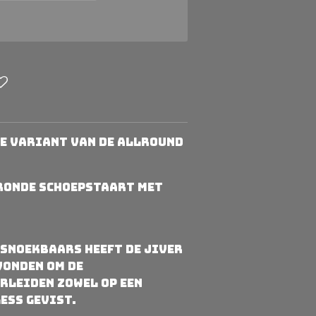
age variant van de allround
 ronde schoepstaart met
 snoekbaars heeft de Jiver
vonden om de
rleiden zowel op een
ess gevist.