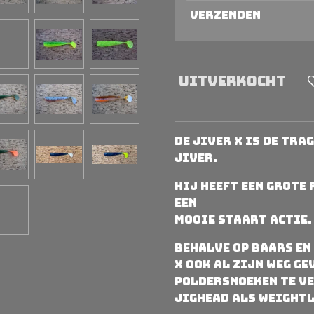
Verzenden
Uitverkocht
De Jiver X is de tr
Jiver.
Hij heeft een grote
een
mooie staart actie.
Behalve op baars en
X ook al zijn weg ge
poldersnoeken te ve
jighead als weightl