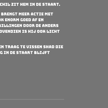
chil zit hem in de staart.
n brengt meer actie met
ok enorm goed af en
rillingen door de anders
ovendien is hij ook licht
en traag te vissen shad die
g in de staart blijft