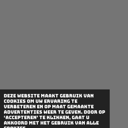
k
a
1
m
1
4
7
5
4
0
9
8
3
6
s
t
e
Deze website maakt gebruik van
r
cookies om uw ervaring te
r
verbeteren en op maat gemaakte
advertenties weer te geven. Door op
e
‘Accepteren’ te klikken, gaat u
n
akkoord met het gebruik van alle