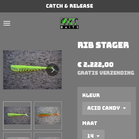
Catch & Release
Ga
direct
naar
de
hoofdinhoud
Rib Stager
€ 2.222,00
GRATIS verzending
Kleur
Maat