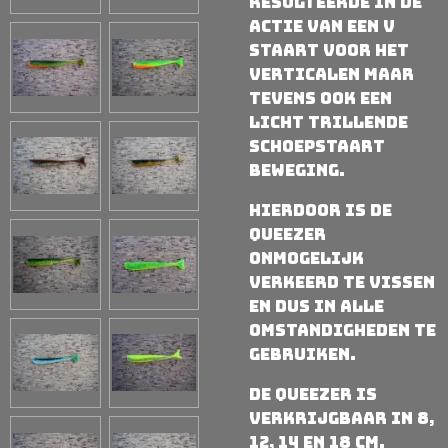
resulteerde in de
actie van een v
staart voor het
verticalen maar
tevens ook een
licht trillende
schoepstaart
beweging.
Hierdoor is de
Queezer
onmogelijk
verkeerd te vissen
en dus in alle
omstandigheden te
gebruiken.
De Queezer is
verkrijgbaar in 8,
12, 14 en 18 cm.