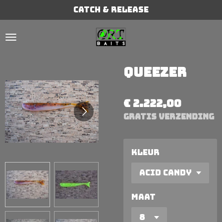
Catch & Release
Ga
direct
naar
de
hoofdinhoud
Queezer
€ 2.222,00
GRATIS verzending
Kleur
Maat