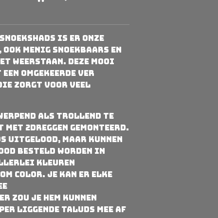
 snoekshads is er onze
, ook menig snoekbaars en
et weerstaan. Deze mooi
 een omgekeerde ver
ie zorgt voor veel
.
 werpend als trollend te
t met 2dreggen gemonteerd.
ds uitgelood, maar kunnen
ood besteld worden in
 allerlei kleuren
om Color. Je kan er elke
ee
er zou je hem kunnen
per liggende taluds mee af