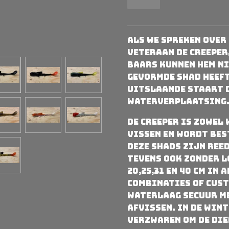
Als we spreken over
veteraan de Creeper
baars kunnen hem ni
gevormde shad heeft
uitslaande staart d
waterverplaatsing
De Creeper is zowel
vissen en wordt bes
Deze shads zijn ree
tevens ook zonder l
20,25,31 en 40 cm in
combinaties of Cust
waterlaag secuur m
afvissen. In de wint
verzwaren om de die